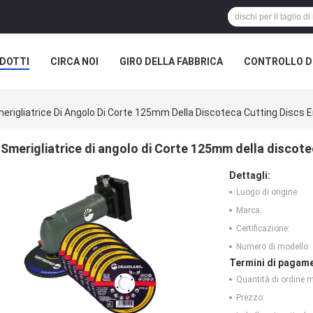
DOTTI
CIRCA NOI
GIRO DELLA FABBRICA
CONTROLLO DI
erigliatrice Di Angolo Di Corte 125mm Della Discoteca Cutting Discs 
Smerigliatrice di angolo di Corte 125mm della discot
Dettagli:
Luogo di origine:
Marca:
Certificazione:
Numero di modello:
Termini di pagame
Quantità di ordine 
Prezzo: