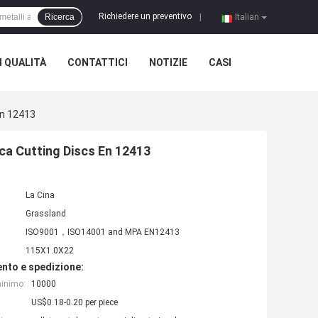
Richiedere un preventivo
Ricerca
|
Italian
 QUALITÀ
CONTATTICI
NOTIZIE
CASI
En 12413
eca Cutting Discs En 12413
La Cina
Grassland
ISO9001，ISO14001 and MPA EN12413
115X1.0X22
nto e spedizione:
minimo:
10000
US$0.18-0.20 per piece