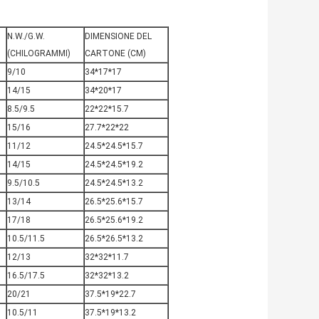
N.W./G.W.
DIMENSIONE DEL
(CHILOGRAMMI)
CARTONE (CM)
9/10
34*17*17
14/15
34*20*17
8.5/9.5
22*22*15.7
15/16
27.7*22*22
11/12
24.5*24.5*15.7
14/15
24.5*24.5*19.2
9.5/10.5
24.5*24.5*13.2
13/14
26.5*25.6*15.7
17/18
26.5*25.6*19.2
10.5/11.5
26.5*26.5*13.2
12/13
32*32*11.7
16.5/17.5
32*32*13.2
20/21
37.5*19*22.7
10.5/11
37.5*19*13.2