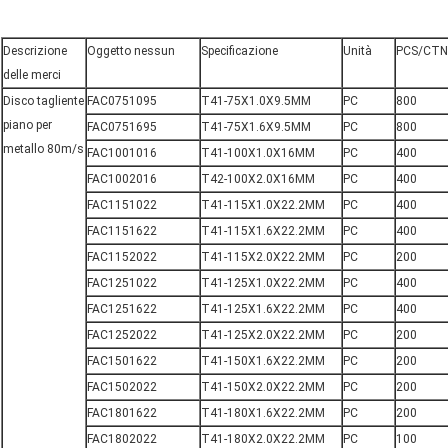
Descrizione
Oggetto nessun
Specificazione
Unità
PCS/CTN
delle merci
Disco tagliente
FAC0751095
T41-75X1.0X9.5MM
PC
800
piano per
FAC0751695
T41-75X1.6X9.5MM
PC
800
metallo 80m/s
FAC1001016
T41-100X1.0X16MM
PC
400
FAC1002016
T42-100X2.0X16MM
PC
400
FAC1151022
T41-115X1.0X22.2MM
PC
400
FAC1151622
T41-115X1.6X22.2MM
PC
400
FAC1152022
T41-115X2.0X22.2MM
PC
200
FAC1251022
T41-125X1.0X22.2MM
PC
400
FAC1251622
T41-125X1.6X22.2MM
PC
400
FAC1252022
T41-125X2.0X22.2MM
PC
200
FAC1501622
T41-150X1.6X22.2MM
PC
200
FAC1502022
T41-150X2.0X22.2MM
PC
200
FAC1801622
T41-180X1.6X22.2MM
PC
200
FAC1802022
T41-180X2.0X22.2MM
PC
100