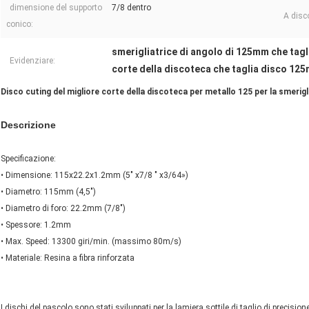
dimensione del supporto
7/8 dentro
A disc
conico:
smerigliatrice di angolo di 125mm che tagli
Evidenziare:
corte della discoteca che taglia disco 12
Disco cuting del migliore corte della discoteca per metallo 125 per la smerig
Descrizione
Specificazione:
•
Dimensione: 115x22.2x1.2mm (5" x7/8 " x3/64»)
•
Diametro: 115mm (4,5")
•
Diametro di foro: 22.2mm (7/8")
•
Spessore: 1.2mm
•
Max. Speed: 13300 giri/min. (massimo 80m/s)
•
Materiale: Resina a fibra rinforzata
I dischi del pascolo sono stati sviluppati per la lamiera sottile di taglio di precision