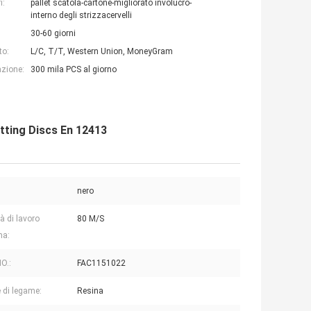
i:
pallet scatola-cartone-migliorato involucro-
interno degli strizzacervelli
30-60 giorni
to:
L/C, T/T, Western Union, MoneyGram
azione:
300 mila PCS al giorno
tting Discs En 12413
:
nero
à di lavoro
80 M/S
a:
NO.:
FAC1151022
 di legame:
Resina