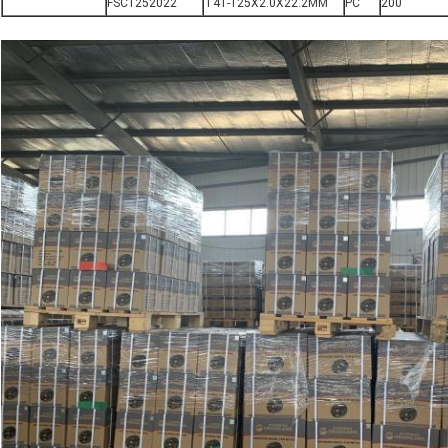
FSC1252022
T41-125X2.0X22.2MM
PC
200