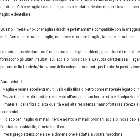
riduttrice. Ciò che taglia i dischi del pascolo è adatta idealmente per i lavori in loco e
taglio e dentellare.
Questo il metal&inox che taglia i dischi è perfettamente compatibile con la maggior
inch. Con queste ruote di taglio, non dovete forzare il taglio, lasciate la ruota ed il p
La ruota durevole duratura è utilizzata sulle leghe stridenti, gli acciai ed i metalli
forniscono gli ultimi risultati sull'acciaio inossidabile. La ruota caratterizza il le
portone della fonderia/rimozione della colonna montante per fornire la prestazione
Caratteristiche:
•
Maglia e resina eccellenti multilivelli della fibra di vetro come materiale legato di ri
•
Pezzo tagliente ultrasottile resistente all'uso, nessun bordo rotto e dissipazione b
•
I materiali della fibra di alta qualità e ad alta resistenza hanno forte resistenza all'
economici.
•
Il disco per il taglio di metalli nero è adatto a metalli ordinari, acciaio inossidabile, 
l'acciaio inossidabile, il metallo e il ect.
•
Presti prego attenzione a se la dimensione è adatta a vostra macchina.