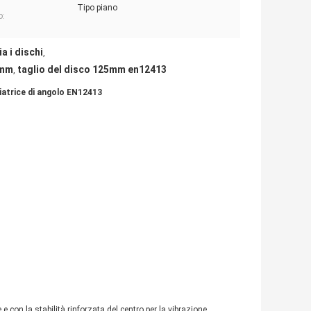
Tipo piano
o:
a i dischi
,
5mm
taglio del disco 125mm en12413
,
liatrice di angolo EN12413
e e con la stabilità rinforzata del centro per la vibrazione