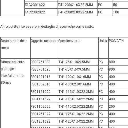
FAC2301622
T41-230X1.6X22.2MM
PC
50
FAC2302022
T41-230X2.0X22.2MM
PC
100
Altro potete interessato in dettaglio di specifiche come sotto,
Descrizione delle
Oggetto nessun
Specificazione
Unità
PCS/CTN
merci
Disco tagliente
FSC0751009
T41-75X1.0X9.5MM
PC
800
piano per
FSC0751695
T41-75X1.6X9.5MM
PC
800
inox/alluminio
FSC1001016
T41-100X1.0X16MM
PC
400
80m/s
FSC1002016
T41-100X2.0X16MM
PC
400
FSC1151022
T41-115X1.0X22.2MM
PC
400
FSC1151622
T41-115X1.6X22.2MM
PC
400
FSC1152022
T41-115X2.0X22.2MM
PC
200
FSC1251022
T41-125X1.0X22.2MM
PC
400
FSC1251622
T41-125X1.6X22.2MM
PC
400