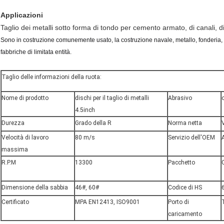
Applicazioni
Taglio dei metalli sotto forma di tondo per cemento armato, di canali, di p
Sono in costruzione comunemente usato, la costruzione navale, metallo, fonderia, 
fabbriche di limitata entità.
Taglio delle informazioni della ruota:
Nome di prodotto
dischi per il taglio di metalli
Abrasivo
4.5inch
Durezza
Grado della R
Norma netta
Velocità di lavoro
80 m/s
Servizio dell'OEM
massima
R.P.M
13300
Pacchetto
Dimensione della sabbia
46#, 60#
Codice di HS
Certificato
MPA EN12413, ISO9001
Porto di
caricamento