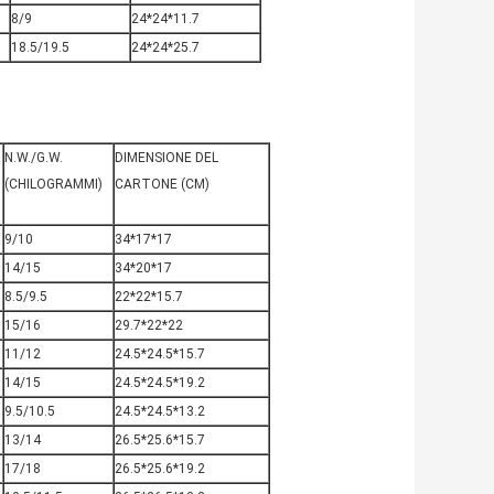
8/9
24*24*11.7
18.5/19.5
24*24*25.7
N.W./G.W.
DIMENSIONE DEL
(CHILOGRAMMI)
CARTONE (CM)
9/10
34*17*17
14/15
34*20*17
8.5/9.5
22*22*15.7
15/16
29.7*22*22
11/12
24.5*24.5*15.7
14/15
24.5*24.5*19.2
9.5/10.5
24.5*24.5*13.2
13/14
26.5*25.6*15.7
17/18
26.5*25.6*19.2