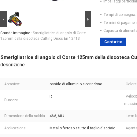
Imballaggi particolar
Tempi di consegna:
Termini di pagamen
Capacità di aliment
Grande immagine :
Smerigliatrice di angolo di Corte
125mm della discoteca Cutting Discs En 12413
Contatto
Smerigliatrice di angolo di Corte 125mm della discoteca Cu
descrizione
Abrasivo:
ossido di alluminio e corindone
Colore
R
Velocit
Durezza:
massim
Dimensione della sabbia:
46#, 60#
Iterm 
Applicazione:
Metallo ferroso e tutto il taglio d'acciaio
Agente