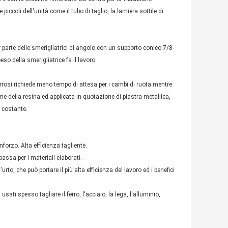
 piccoli dell'unità come il tubo di taglio, la lamiera sottile di
 parte delle smerigliatrici di angolo con un supporto conico 7/8-
eso della smerigliatrice fa il lavoro.
 ferrosi richiede meno tempo di attesa per i cambi di ruota mentre
game della resina ed applicata in quotazione di piastra metallica,
 costante.
nforzo. Alta efficienza tagliente.
assa per i materiali elaborati.
urto, che può portare il più alta efficienza del lavoro ed i benefici
usati spesso tagliare il ferro, l'acciaio, la lega, l'alluminio,