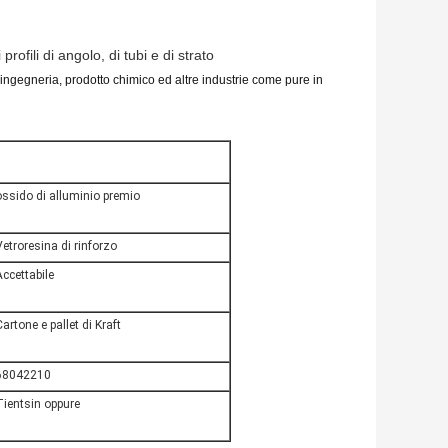
rofili di angolo, di tubi e di strato
ingegneria, prodotto chimico ed altre industrie come pure in
ossido di alluminio premio
Vetroresina di rinforzo
Accettabile
Cartone e pallet di Kraft
68042210
Tientsin oppure