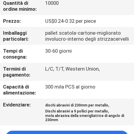
CONTROLLO
Quantità di
10000
ordine minimo:
DI
Prezzo:
US$0.24-0.32 per piece
QUALITÀ
Imballaggi
pallet scatola-cartone-migliorato
particolari:
involucro-interno degli strizzacervelli
CONTATTICI
Tempi di
30-60 giorni
consegna:
NOTIZIE
Termini di
L/C, T/T, Western Union,
pagamento:
CASI
Capacità di
300 mila PCS al giorno
alimentazione:
MAPPA
Evidenziare:
,
dischi abrasivi di 230mm per metallo
DEL
,
Dischi abrasivi a 9 pollici per metallo
mola abrasiva della smerigliatrice di angolo di
SITO
230mm