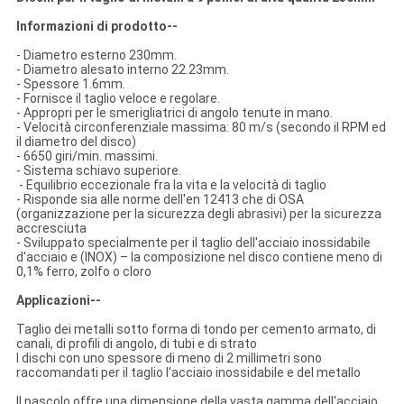
Informazioni di prodotto--
- Diametro esterno 230mm.
- Diametro alesato interno 22.23mm.
- Spessore 1.6mm.
- Fornisce il taglio veloce e regolare.
- Appropri per le smerigliatrici di angolo tenute in mano.
- Velocità circonferenziale massima: 80 m/s (secondo il RPM ed
il diametro del disco)
- 6650 giri/min. massimi.
- Sistema schiavo superiore.
- Equilibrio eccezionale fra la vita e la velocità di taglio
- Risponde sia alle norme dell'en 12413 che di OSA
(organizzazione per la sicurezza degli abrasivi) per la sicurezza
accresciuta
- Sviluppato specialmente per il taglio dell'acciaio inossidabile
d'acciaio e (INOX) – la composizione nel disco contiene meno di
0,1% ferro, zolfo o cloro
Applicazioni--
Taglio dei metalli sotto forma di tondo per cemento armato, di
canali, di profili di angolo, di tubi e di strato
I dischi con uno spessore di meno di 2 millimetri sono
raccomandati per il taglio l'acciaio inossidabile e del metallo
Il pascolo offre una dimensione della vasta gamma dell'acciaio