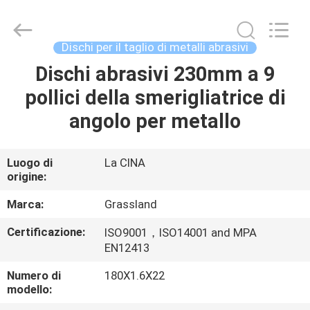
Double
Goats
Grinding
Wheel
Manufacturing
Dischi per il taglio di metalli abrasivi
Co.,
Ltd.
All
Dischi abrasivi 230mm a 9
CASA
Rights
Reserved.
pollici della smerigliatrice di
Developed
by
ECER
PRODOTTI
angolo per metallo
CIRCA
Luogo di
La CINA
origine:
NOI
Marca:
Grassland
GIRO
Certificazione:
ISO9001，ISO14001 and MPA
EN12413
DELLA
FABBRICA
Numero di
180X1.6X22
modello: