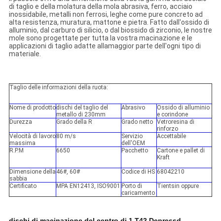
di taglio e della molatura della mola abrasiva, ferro, acciaio
inossidabile, metalli non ferrosi, leghe come pure concreto ad
alta resistenza, muratura, mattone e pietra. Fatto dall'ossido di
alluminio, dal carburo di silicio, o dal biossido di zirconio, le nostre
mole sono progettate per tutta la vostra macinazione e le
applicazioni di taglio adatte allamaggior parte dell'ogni tipo di
materiale.
Taglio delle informazioni della ruota:
Nome di prodotto
dischi del taglio del
Abrasivo
Ossido di alluminio
metallo di 230mm
e corindone
Durezza
Grado della R
Grado netto
Vetroresina di
rinforzo
Velocità di lavoro
80 m/s
Servizio
Accettabile
massima
dell'OEM
R.P.M
6650
Pacchetto
Cartone e pallet di
Kraft
Dimensione della
46#, 60#
Codice di HS
68042210
sabbia
Certificato
MPA EN12413, ISO9001
Porto di
Tientsin oppure
caricamento
dischi di macinazione del centro di 1.T42 Depressd