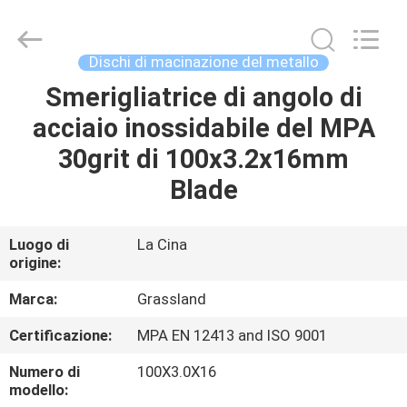
Goats
Grinding
Wheel
Manufacturing
Co.,
Dischi di macinazione del metallo
Ltd.
All
Rights
Smerigliatrice di angolo di
CASA
Reserved.
Developed
acciaio inossidabile del MPA
by
ECER
PRODOTTI
30grit di 100x3.2x16mm
Blade
CIRCA
NOI
Luogo di
La Cina
origine:
GIRO
Marca:
Grassland
DELLA
Certificazione:
MPA EN 12413 and ISO 9001
FABBRICA
Numero di
100X3.0X16
modello: