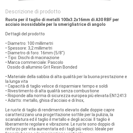
Descrizione di prodotto
Ruota per il taglio di metalli 100x3.2x16mm di A30 RBF per
acciaio inossidabile per la smerigliatrice di angolo
Dettagli del prodotto
•
Diametro: 100 millimetri
•
Spessore: 3,2 millimetri
•
Diametro di foro: 16mm (5/8")
•
Tipo: Dischi di macinazione
•
Marca commerciale: Pascolo
Ossido di alluminio Grit Resin Bonded
•
Materiale della sabbia di alta qualità per la buona prestazione e
la lunga vita
•
Capacità di taglio veloce di risparmiare tempo e soldi
•
Rivestimento di alta qualità senza combustione
•
Risponde alla norma di sicurezza europea più elevata EN12413
•
Adatto: metallo, ghisa d'acciaio e di Inox,
Le ruote di taglio di rendimento elevato dalle doppie capre
caratterizzano una progettazione sottile per la pulizia, la
scanalatura ed il taglio il metallo e degli acciai. Il taglio è
liberamente regolare e vibrazione. Le ruote sono doppio di
rinforzo per vita aumentata ed i tagli più veloci. Ideale per