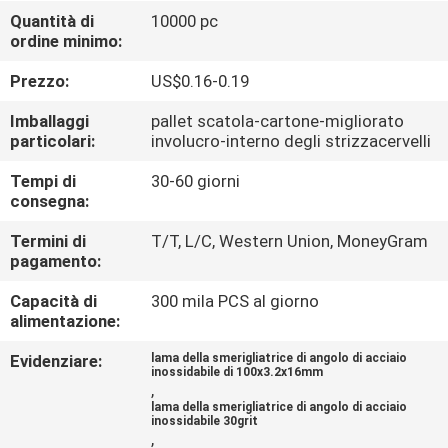
CONTROLLO
Quantità di
10000 pc
ordine minimo:
DI
QUALITÀ
Prezzo:
US$0.16-0.19
Imballaggi
pallet scatola-cartone-migliorato
CONTATTICI
particolari:
involucro-interno degli strizzacervelli
Tempi di
30-60 giorni
consegna:
NOTIZIE
Termini di
T/T, L/C, Western Union, MoneyGram
pagamento:
CASI
Capacità di
300 mila PCS al giorno
alimentazione:
MAPPA
Evidenziare:
lama della smerigliatrice di angolo di acciaio
DEL
inossidabile di 100x3.2x16mm
,
SITO
lama della smerigliatrice di angolo di acciaio
inossidabile 30grit
,