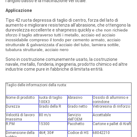
l'angolo basso e la macinazione verticale.
Applicazione
Tipo 42 ruota depressa di taglio di centro, forza del lato di
aumento e migliorare resistenza all'abrasione, che ottengono la
durevolezza eccellente e sharpness.quickly
e che non richiede
sforzo il taglio attraverso tutti i metallo, acciaio ed acciaio
inossidabile compreso il tondo per cemento armato, acciaio
strutturale & galvanizzata d'acciaio del tubo, lamiera sottile,
tubatura strutturale, acciaio nero
Sono in costruzione comunemente usato, la costruzione
navale, metallo, fonderia, ingegneria, prodotto chimico ed altre
industrie come pure in fabbriche di limitata entità.
Taglio delle informazioni della ruota:
Nome di prodotto
ruota di taglio
Abrasivo
Ossido di alluminio e
100X3
corindone
Durezza
Grado della R
Grado netto
Vetroresina di rinforzo
Velocità di lavoro
80 m/s
Servizio
Accettabile
massima
dell'OEM
R.P.M
15300
Pacchetto
Cartone e pallet di Kraft
Dimensione della
46#, 30#
Codice di HS
68042210