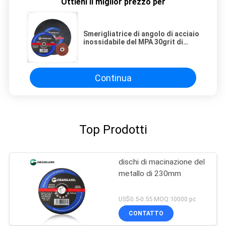
Ottieni il miglior prezzo per
Smerigliatrice di angolo di acciaio
inossidabile del MPA 30grit di
100x3.2x16mm Blade
Continua
Top Prodotti
dischi di macinazione del
metallo di 230mm
US$0.5-0.55 MOQ:10000 pc
CONTATTO