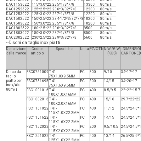
DAC1153022
115*3.0*22.23
5*1/8*7/8
13300
80m/s
DAC1252522
125*2.5*22.23
6*3/32*7/8
12200
80m/s
DAC1253022
125*3.0*22.23
7*1/8*7/8
12200
80m/s
DAC1502522
150*2.5*22.23
4-1/2*3/32*7/8
10200
80m/s
DAC1503022
150*3.0*22.23
5*1/8*7/8
10200
80m/s
DAC1802522
180*2.5*22.23
6*3/32*7/8
8500
80m/s
DAC1803022
180*3.0*22.23
7*1/8*7/8
8500
80m/s
DAC2302522
230*2.5*22.23
9*3/32*7/8
6600
80m/s
--Dischi da taglio inox piatti
Descrizione
Codice
Specifiche
Unità
PZ/CTN
N.W./G.W.
DIMENSIO
della merce
articolo
(KGS)
CARTONE(
Disco da
FSC0751009
T41-
PC
800
9/10
34*17*17
taglio
75X1.0X9.5MM
piatto per
FSC0751695
T41-
PC
800
14/15
34*20*17
inox/Alu
75X1.6X9.5MM
80m/s
FSC1001016
T41-
PC
400
8.5/9.5
22*22*15.7
100X1.0X16MM
FSC1002016
T41-
PC
400
15/16
29.7*22*22
100X2.0X16MM
FSC1151022
T41-
PC
400
11/12
24.5*24.5*
115X1.0X22.2MM
FSC1151622
T41-
PC
400
14/15
24.5*24.5*
115X1.6X22.2MM
FSC1152022
T41-
PC
200
9.5/10.5
24.5*24.5*
115X2.0X22.2MM
FSC1251022
T41-
PC
400
13/14
26.5*25.6*
125X1.0X22.2MM