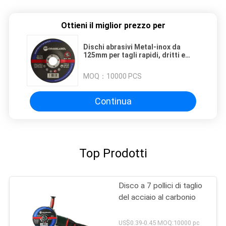
Ottieni il miglior prezzo per
Dischi abrasivi Metal-inox da
125mm per tagli rapidi, dritti e
puliti su acciaio e acciaio
inossidabile 5" x 1/16" x 7/8"
MOQ：
10000 PCS
Continua
Top Prodotti
Disco a 7 pollici di taglio
del acciaio al carbonio
US$0.39-0.45 MOQ:10000 pc