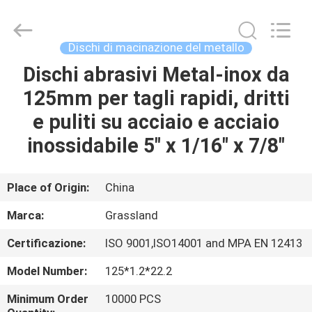
Goats
Grinding
Wheel
Manufacturing
Co.,
Dischi di macinazione del metallo
Ltd.
All
Rights
Dischi abrasivi Metal-inox da
CASA
Reserved.
Developed
125mm per tagli rapidi, dritti
by
ECER
PRODOTTI
e puliti su acciaio e acciaio
inossidabile 5" x 1/16" x 7/8"
CIRCA
NOI
Place of Origin:
China
Marca:
Grassland
GIRO
Certificazione:
ISO 9001,ISO14001 and MPA EN 12413
DELLA
Model Number:
125*1.2*22.2
FABBRICA
Minimum Order
10000 PCS