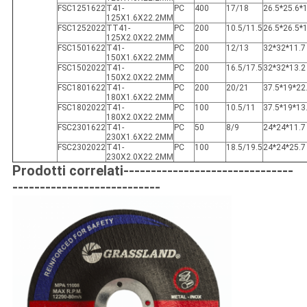
FSC1251622
T41-
PC
400
17/18
26.5*25.6*
125X1.6X22.2MM
FSC1252022
TT41-
PC
200
10.5/11.5
26.5*26.5*
125X2.0X22.2MM
FSC1501622
T41-
PC
200
12/13
32*32*11.7
150X1.6X22.2MM
FSC1502022
T41-
PC
200
16.5/17.5
32*32*13.2
150X2.0X22.2MM
FSC1801622
T41-
PC
200
20/21
37.5*19*22
180X1.6X22.2MM
FSC1802022
T41-
PC
100
10.5/11
37.5*19*13
180X2.0X22.2MM
FSC2301622
T41-
PC
50
8/9
24*24*11.7
230X1.6X22.2MM
FSC2302022
T41-
PC
100
18.5/19.5
24*24*25.7
230X2.0X22.2MM
Prodotti correlati-------------------------------
---------------------------