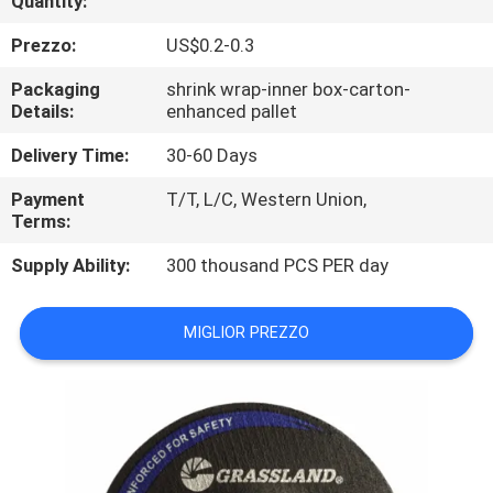
Quantity:
CONTROLLO
Prezzo:
US$0.2-0.3
DI
QUALITÀ
Packaging
shrink wrap-inner box-carton-
Details:
enhanced pallet
CONTATTICI
Delivery Time:
30-60 Days
Payment
T/T, L/C, Western Union,
Terms:
NOTIZIE
Supply Ability:
300 thousand PCS PER day
CASI
MIGLIOR PREZZO
MAPPA
DEL
SITO