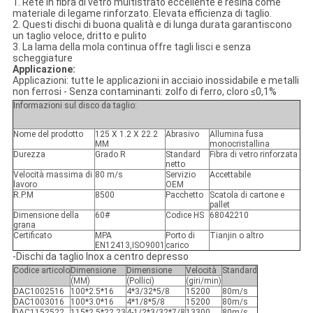
1. Rete in fibra di vetro multistrato eccellente e resina come
materiale di legame rinforzato. Elevata efficienza di taglio.
2. Questi dischi di buona qualità e di lunga durata garantiscono
un taglio veloce, dritto e pulito
3. La lama della mola continua offre tagli lisci e senza
scheggiature
Applicazione:
Applicazioni: tutte le applicazioni in acciaio inossidabile e metalli
non ferrosi - Senza contaminanti: zolfo di ferro, cloro ≤0,1%
Informazioni sul disco da taglio:
Nome del prodotto
125 X 1.2 X 22.2
Abrasivo
Allumina fusa
MM
monocristallina
Durezza
Grado R
Standard
Fibra di vetro rinforzata
netto
Velocità massima di
80 m/s
Servizio
Accettabile
lavoro
OEM
R.P.M
8500
Pacchetto
Scatola di cartone e
pallet
Dimensione della
60#
Codice HS
68042210
grana
Certificato
MPA
Porto di
Tianjin o altro
EN12413,ISO9001
carico
-Dischi da taglio Inox a centro depresso
Codice articolo
Dimensione
Dimensione
Velocità
Standard
(MM)
(Pollici)
(giri/min)
DAC1002516
100*2.5*16
4*3/32*5/8
15200
80m/s
DAC1003016
100*3.0*16
4*1/8*5/8
15200
80m/s
DAC1152522
115*2.5*22.23
4-1/2*3/32*7/8
13300
80m/s