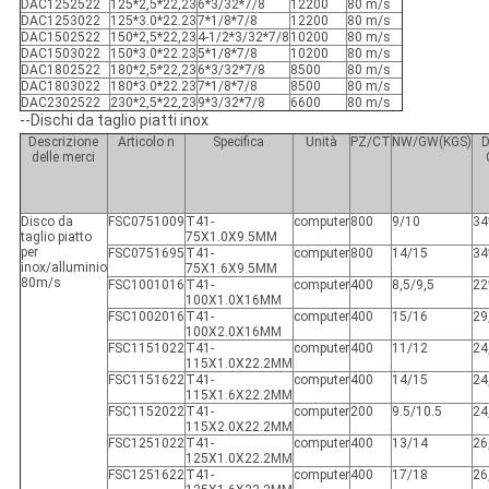
DAC1252522
125*2,5*22,23
6*3/32*7/8
12200
80 m/s
DAC1253022
125*3.0*22.23
7*1/8*7/8
12200
80 m/s
DAC1502522
150*2,5*22,23
4-1/2*3/32*7/8
10200
80 m/s
DAC1503022
150*3.0*22.23
5*1/8*7/8
10200
80 m/s
DAC1802522
180*2,5*22,23
6*3/32*7/8
8500
80 m/s
DAC1803022
180*3.0*22.23
7*1/8*7/8
8500
80 m/s
DAC2302522
230*2,5*22,23
9*3/32*7/8
6600
80 m/s
--Dischi da taglio piatti inox
Descrizione
Articolo n
Specifica
Unità
PZ/CT
NW/GW(KGS)
D
delle merci
Disco da
FSC0751009
T41-
computer
800
9/10
34
taglio piatto
75X1.0X9.5MM
per
FSC0751695
T41-
computer
800
14/15
34
inox/alluminio
75X1.6X9.5MM
80m/s
FSC1001016
T41-
computer
400
8,5/9,5
22
100X1.0X16MM
FSC1002016
T41-
computer
400
15/16
29
100X2.0X16MM
FSC1151022
T41-
computer
400
11/12
24
115X1.0X22.2MM
FSC1151622
T41-
computer
400
14/15
24
115X1.6X22.2MM
FSC1152022
T41-
computer
200
9.5/10.5
24
115X2.0X22.2MM
FSC1251022
T41-
computer
400
13/14
26
125X1.0X22.2MM
FSC1251622
T41-
computer
400
17/18
26