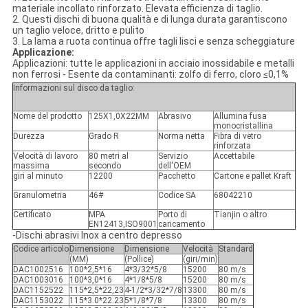
materiale incollato rinforzato. Elevata efficienza di taglio.
2. Questi dischi di buona qualità e di lunga durata garantiscono
un taglio veloce, dritto e pulito
3. La lama a ruota continua offre tagli lisci e senza scheggiature
Applicazione:
Applicazioni: tutte le applicazioni in acciaio inossidabile e metalli
non ferrosi - Esente da contaminanti: zolfo di ferro, cloro ≤0,1%
Informazioni sul disco da taglio:
Nome del prodotto
125X1,0X22MM
Abrasivo
Allumina fusa
monocristallina
Durezza
Grado R
Norma netta
Fibra di vetro
rinforzata
Velocità di lavoro
80 metri al
Servizio
Accettabile
massima
secondo
dell'OEM
giri al minuto
12200
Pacchetto
Cartone e pallet Kraft
Granulometria
46#
Codice SA
68042210
Certificato
MPA
Porto di
Tianjin o altro
EN12413,ISO9001
caricamento
-Dischi abrasivi Inox a centro depresso
Codice articolo
Dimensione
Dimensione
Velocità
Standard
(MM)
(Pollice)
(giri/min)
DAC1002516
100*2,5*16
4*3/32*5/8
15200
80 m/s
DAC1003016
100*3,0*16
4*1/8*5/8
15200
80 m/s
DAC1152522
115*2,5*22,23
4-1/2*3/32*7/8
13300
80 m/s
DAC1153022
115*3.0*22.23
5*1/8*7/8
13300
80 m/s