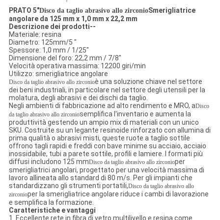
PRATO 5"
Smerigliatrice
Disco da taglio abrasivo allo zirconio
angolare da 125 mm x 1,0 mm x 22,2 mm
Descrizione dei prodotti--
Materiale: resina
Diametro: 125mm/5 "
Spessore: 1,0 mm / 1/25"
Dimensione del foro: 22,2 mm / 7/8"
Velocità operativa massima: 12200 giri/min
Utilizzo: smerigliatrice angolare
è una soluzione chiave nel settore
Disco da taglio abrasivo allo zirconio
dei beni industriali, in particolare nel settore degli utensili per la
molatura, degli abrasivi e dei dischi da taglio.
Negli ambienti di fabbricazione ad alto rendimento e MRO, a
Disco
semplifica l'inventario e aumenta la
da taglio abrasivo allo zirconio
produttività gestendo un ampio mix di materiali con un unico
SKU. Costruite su un legante resinoide rinforzato con allumina di
prima qualità o abrasivi misti, queste ruote a taglio sottile
offrono tagli rapidi e freddi con bave minime su acciaio, acciaio
inossidabile, tubi a parete sottile, profili e lamiere. I formati più
diffusi includono 125 mm
per
Disco da taglio abrasivo allo zirconio
smerigliatrici angolari, progettato per una velocità massima di
lavoro allineata allo standard di 80 m/s. Per gli impianti che
standardizzano gli strumenti portatili,
Disco da taglio abrasivo allo
per la smerigliatrice angolare riduce i cambi di lavorazione
zirconio
e semplifica la formazione.
Caratteristiche e vantaggi
1. Eccellente rete in fibra di vetro multilivello e resina come