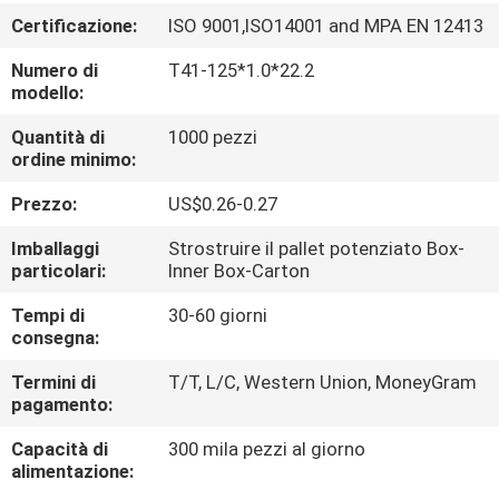
CONTROLLO
Certificazione:
ISO 9001,ISO14001 and MPA EN 12413
DI
Numero di
T41-125*1.0*22.2
QUALITÀ
modello:
Quantità di
1000 pezzi
CONTATTICI
ordine minimo:
Prezzo:
US$0.26-0.27
NOTIZIE
Imballaggi
Strostruire il pallet potenziato Box-
particolari:
Inner Box-Carton
CASI
Tempi di
30-60 giorni
consegna:
MAPPA
Termini di
T/T, L/C, Western Union, MoneyGram
pagamento:
DEL
SITO
Capacità di
300 mila pezzi al giorno
alimentazione: