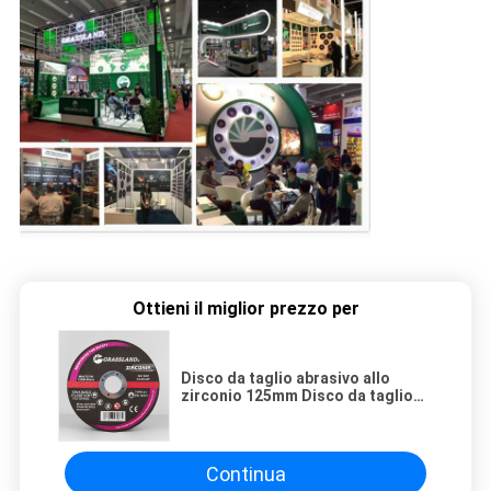
Ottieni il miglior prezzo per
Disco da taglio abrasivo allo
zirconio 125mm Disco da taglio
sottile con legante in resina da 5
pollici per smerigliatrice angolare
Utensile da taglio in acciaio ad
alta velocità
Continua