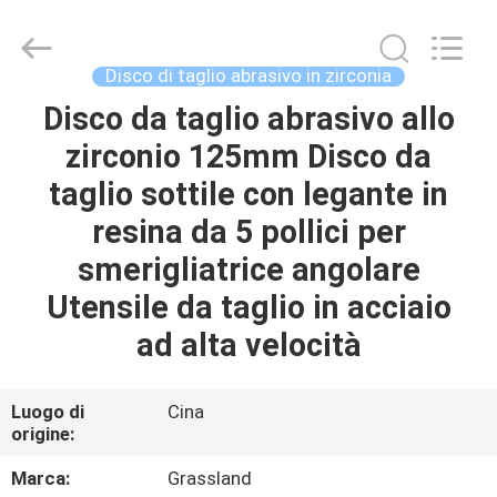
Grinding
Wheel
Manufacturing
Co.,
Ltd.
Disco di taglio abrasivo in zirconia
All
Rights
Disco da taglio abrasivo allo
CASA
Reserved.
Developed
by
zirconio 125mm Disco da
ECER
PRODOTTI
taglio sottile con legante in
resina da 5 pollici per
CIRCA
smerigliatrice angolare
NOI
Utensile da taglio in acciaio
ad alta velocità
GIRO
DELLA
Luogo di
Cina
origine:
FABBRICA
Marca:
Grassland