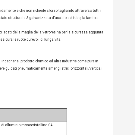
rapidamente e che non richiede sforzo tagliando attraverso tutti i
aio strutturale & galvanizzata d'acciaio del tubo, la lamiera
ti legati della maglia della vetroresina per la sicurezza aggiunta
ssicura le ruote durevoli di lunga vita
ingegneria, prodotto chimico ed altre industrie come pure in
sere guidati pneumaticamente smerigliatrici orizzontali/verticali
 di alluminio monocristallino SA