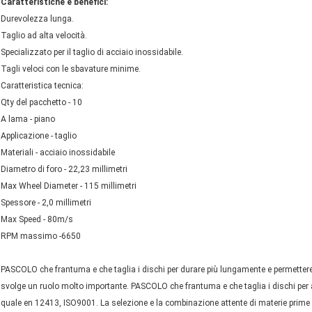
Caratteristiche e benefici:
Durevolezza lunga.
Taglio ad alta velocità.
Specializzato per il taglio di acciaio inossidabile.
Tagli veloci con le sbavature minime.
Caratteristica tecnica:
Qty del pacchetto - 10
A lama - piano
Applicazione - taglio
Materiali - acciaio inossidabile
Diametro di foro - 22,23 millimetri
Max Wheel Diameter - 115 millimetri
Spessore - 2,0 millimetri
Max Speed - 80m/s
RPM massimo -6650
PASCOLO che frantuma e che taglia i dischi per durare più lungamente e permettere
svolge un ruolo molto importante. PASCOLO che frantuma e che taglia i dischi per ad
quale en 12413, ISO9001. La selezione e la combinazione attente di materie prime 