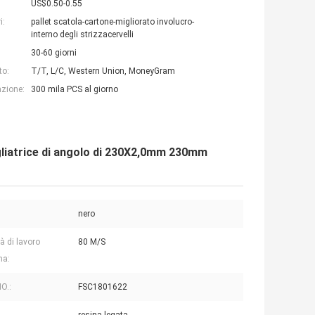
US$0.50-0.55
i:
pallet scatola-cartone-migliorato involucro-
interno degli strizzacervelli
30-60 giorni
to:
T/T, L/C, Western Union, MoneyGram
azione:
300 mila PCS al giorno
erigliatrice di angolo di 230X2,0mm 230mm
:
nero
à di lavoro
80 M/S
a:
NO.:
FSC1801622