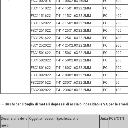
FSC1002016
T41-100X2.0X16MM
PC
400
FSC1151022
T41-115X1.0X22.2MM
PC
400
FSC1151622
T41-115X1.6X22.2MM
PC
400
FSC1152022
T41-115X2.0X22.2MM
PC
200
FSC1251022
T41-125X1.0X22.2MM
PC
400
FSC1251622
T41-125X1.6X22.2MM
PC
400
FSC1252022
T41-125X2.0X22.2MM
PC
200
FSC1501622
T41-150X1.6X22.2MM
PC
200
FSC1502022
T41-150X2.0X22.2MM
PC
200
FSC1801622
T41-180X1.6X22.2MM
PC
200
FSC1802022
T41-180X2.0X22.2MM
PC
100
FSC2301622
T41-230X1.6X22.2MM
PC
50
FSC2302022
T41-230X2.0X22.2MM
PC
100
---Dischi per il taglio di metalli depressi di acciaio inossidabile VA per le smeri
Descrizione delle
Oggetto nessun
Specificazione
Unità
PCS/CTN
merci