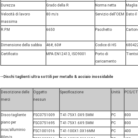
Durezza
Grado della R
Norma netta
Maglia 
Velocità di lavoro
80 m/s
Servizio dell'OEM
Dato il
massima
R.P.M
6650
Pacchetto
Cartone
Dimensione della sabbia
46#, 60#
Codice di HS
68042
Certificato
MPA EN12413, ISO9001
Porto di
Tients
caricamento
--Dischi taglienti ultra sottili per metallo & acciaio inossidabile
Descrizione delle
Oggetto
Specificazione
Unità
PCS/C
merci
nessun
Disco tagliente
FSC0751009
T41-75X1.0X9.5MM
PC
800
piano per
FSC0751695
T41-75X1.6X9.5MM
PC
800
inox/alluminio
FSC1001016
T41-100X1.0X16MM
PC
400
80m/s