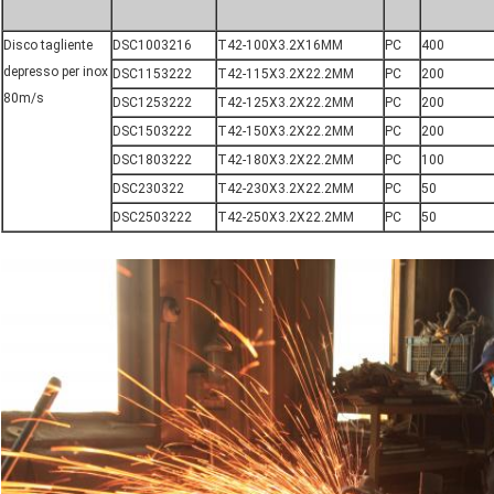
Disco tagliente
DSC1003216
T42-100X3.2X16MM
PC
400
depresso per inox
DSC1153222
T42-115X3.2X22.2MM
PC
200
80m/s
DSC1253222
T42-125X3.2X22.2MM
PC
200
DSC1503222
T42-150X3.2X22.2MM
PC
200
DSC1803222
T42-180X3.2X22.2MM
PC
100
DSC230322
T42-230X3.2X22.2MM
PC
50
DSC2503222
T42-250X3.2X22.2MM
PC
50