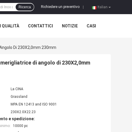
Richiedere un preventivo
Ricerca
|
Italian
 QUALITÀ
CONTATTICI
NOTIZIE
CASI
ce Di Angolo Di 230X2,0mm 230mm
la smerigliatrice di angolo di 230X2,0mm
La CINA
Grassland
MPA EN 12413 and ISO 9001
230X2.0X22.23
nto e spedizione:
minimo:
10000 pc