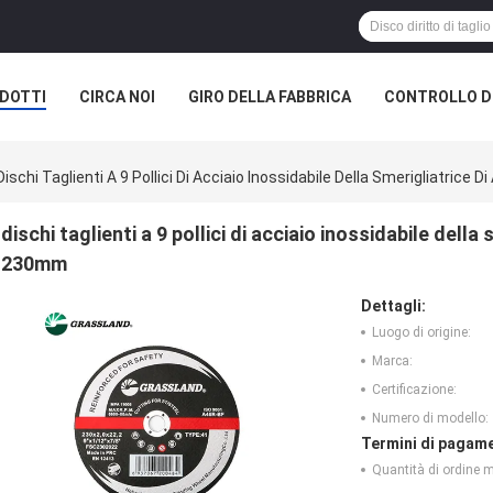
DOTTI
CIRCA NOI
GIRO DELLA FABBRICA
CONTROLLO DI
Dischi Taglienti A 9 Pollici Di Acciaio Inossidabile Della Smerigliatri
dischi taglienti a 9 pollici di acciaio inossidabile del
230mm
Dettagli:
Luogo di origine:
Marca:
Certificazione:
Numero di modello:
Termini di pagame
Quantità di ordine 