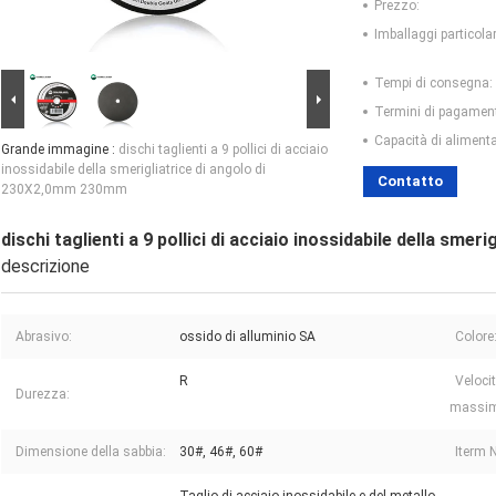
Prezzo:
Imballaggi particolar
Tempi di consegna:
Termini di pagamen
Capacità di aliment
Grande immagine :
dischi taglienti a 9 pollici di acciaio
inossidabile della smerigliatrice di angolo di
Contatto
230X2,0mm 230mm
dischi taglienti a 9 pollici di acciaio inossidabile della sm
descrizione
Abrasivo:
ossido di alluminio SA
Colore
R
Velocit
Durezza:
massim
Dimensione della sabbia:
30#, 46#, 60#
Iterm 