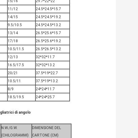
15/16
29.7*22*22
11/12
24.5*24.5*15.7
14/15
24.5*24.5*19.2
9.5/10.5
24.5*24.5*13.2
13/14
26.5*25.6*15.7
17/18
26.5*25.6*19.2
10.5/11.5
26.5*26.5*13.2
12/13
32*32*11.7
16.5/17.5
32*32*13.2
20/21
37.5*19*22.7
10.5/11
37.5*19*13.2
8/9
24*24*11.7
18.5/19.5
24*24*25.7
gliatrici di angolo
N.W./G.W.
DIMENSIONE DEL
(CHILOGRAMMI)
CARTONE (CM)