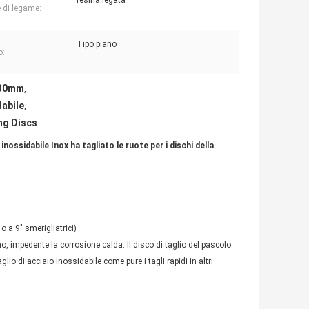
resina legata
 di legame:
Tipo piano
o:
 230mm
,
dabile
,
ng Discs
o inossidabile Inox ha tagliato le ruote per i dischi della
a 9" smerigliatrici)
imo, impedente la corrosione calda. Il disco di taglio del pascolo
glio di acciaio inossidabile come pure i tagli rapidi in altri