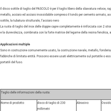
Il disco sottile di taglio del PASCOLO è per il taglio libero della sbavatura veloce, 
metallo, acciaio ed acciaio inossidabile compreso il tondo per cemento armato, acci
sottile, la tubatura strutturale, l'acciaio nero
La ruota di taglio del inox delle doppie capre completamente è rinforzata con 2 stra
e la durevolezza, combinata con la forte matrice del legame della resina fenolica, a
Applicazioni multiple
Sono in costruzione comunemente usato, la costruzione navale, metallo, fonderia, 
fabbriche di limitata entità. Possono essere usati elettricamente sul portatile o es
portatili del fuso.
Taglio delle informazioni della ruota:
Nome di prodotto
disco di taglio di 230
Abrasivo
Ossido
millimetri