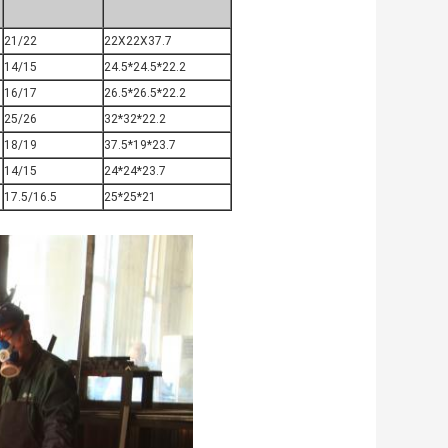
21/22
22X22X37.7
14/15
24.5*24.5*22.2
16/17
26.5*26.5*22.2
25/26
32*32*22.2
18/19
37.5*19*23.7
14/15
24*24*23.7
17.5/16.5
25*25*21