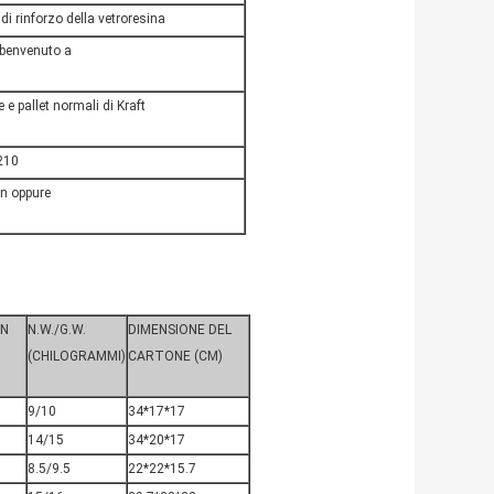
di rinforzo della vetroresina
 benvenuto a
 e pallet normali di Kraft
210
in oppure
TN
N.W./G.W.
DIMENSIONE DEL
(CHILOGRAMMI)
CARTONE (CM)
9/10
34*17*17
14/15
34*20*17
8.5/9.5
22*22*15.7