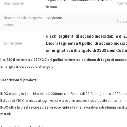
Taglio di acciaio inossidabile e del metallo
Applicazione:
Agente
ferroso
dimensione del supporto
7/8 dentro
A disc
conico:
dischi taglienti di acciaio inossidabile di
Dischi taglienti a 9 pollici di acciaio inossi
Evidenziare:
smerigliatrice di angolo di 230X2mm Cutti
Il ø 230 il millimetro 230X2,0 a 9 pollici millimetro del disco di taglio di acciai
smerigliatrice/pascolo di angolo
Descrizioni di prodotti:
INOX che taglia i dischi centro di 230mm x di 2mm x di 22.2mm (adatto a 230mm o 
Il disco di INOX fornisce ai tagli veloci e precisi in acciaio inossidabile attrito min
INOX offre la prestazione abrasiva eccellente e la vita lavorativa extra-lunga per il ta
metalli.